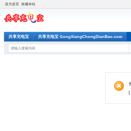
设为首页
收藏本站
共享充电宝
共享充电宝 GongXiangChongDianBao.com