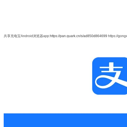
共享充电宝Android浏览器app:
https://pan.quark.cn/s/ad850d864699
https://gon