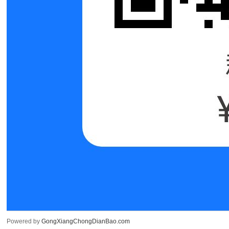
Powered by
GongXiangChongDianBao.com