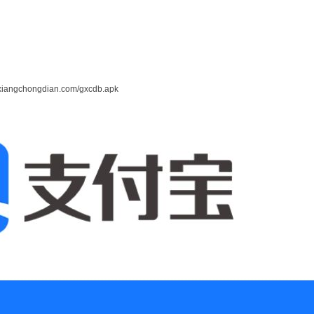
gxiangchongdian.com/gxcdb.apk