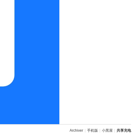
Archiver
|
手机版
|
小黑屋
|
共享充电