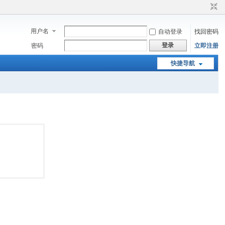
用户名
自动登录
找回密码
登录
密码
立即注册
快捷导航