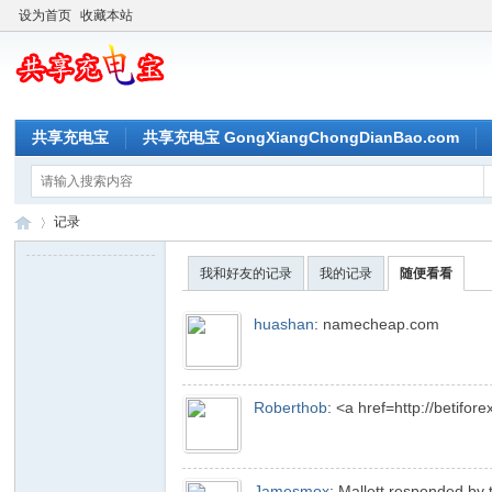
设为首页
收藏本站
共享充电宝
共享充电宝 GongXiangChongDianBao.com
记录
我和好友的记录
我的记录
随便看看
共
›
huashan
:
namecheap.com
Roberthob
:
<a href=http://betifor
Jamesmox
:
Mallett responded by 