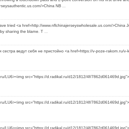
rseysauthentic.us.com/>China NB ...
ve tried <a href=http://www.nflchinajerseyswholesale.us.com/>China Je
by sharing the blame. T ...
 сестра ведут себя не пристойно <a href=https://v-poze-rakom.ru/v-
gl.ru/LU6><img src="https://d.radikal.ru/d12/1812/4f/7862d061469d.
gl.ru/LU6><img src="https://d.radikal.ru/d12/1812/4f/7862d061469d
gl.ru/LU6><img src="https://d.radikal.ru/d12/1812/4f/7862d061469d