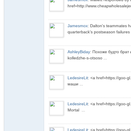
href=http://www.cheapwholesaleje
享
Jamesmox
:
Dalton's teammates ha
quarterback's postseason failures 
AshleyBiday
:
Похоже будто брат и
kolledzhe-s-otsoso ...
充
LedesireLit
:
<a href=https://goo-
маши ...
LedesireLit
:
<a href=https://goo-
Mortal ...
电
LedesireLit
:
<a href=https://goo-