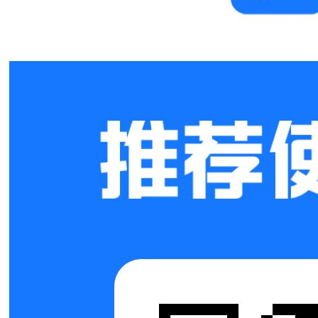
ng
Di