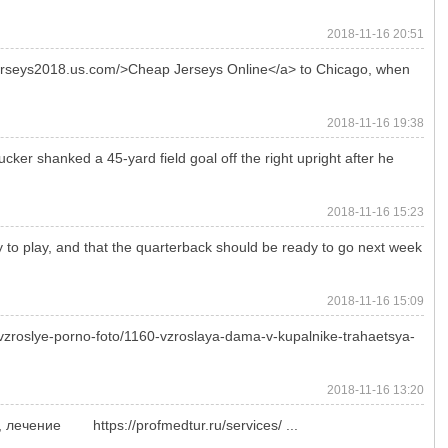
2018-11-16 20:51
erjerseys2018.us.com/>Cheap Jerseys Online</a> to Chicago, when
2018-11-16 19:38
cker shanked a 45-yard field goal off the right upright after he
2018-11-16 15:23
ady to play, and that the quarterback should be ready to go next week
2018-11-16 15:09
vzroslye-porno-foto/1160-vzroslaya-dama-v-kupalnike-trahaetsya-
2018-11-16 13:20
лечение https://profmedtur.ru/services/ ...