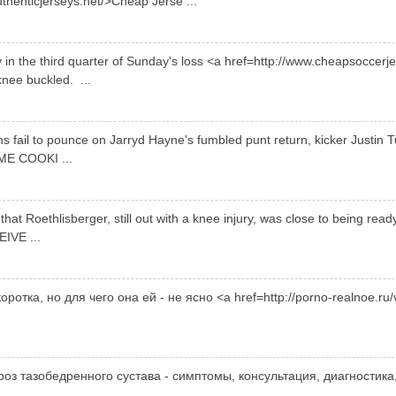
henticjerseys.net/>Cheap Jerse ...
y in the third quarter of Sunday's loss <a href=http://www.cheapsocc
knee buckled. ...
s fail to pounce on Jarryd Hayne's fumbled punt return, kicker Justin Tu
OME COOKI ...
 that Roethlisberger, still out with a knee injury, was close to being re
IVE ...
ротка, но для чего она ей - не ясно <a href=http://porno-realnoe.ru/
 тазобедренного сустава - симптомы, консультация, диагностика, 