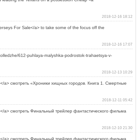
2018-12-16 18:12
rseys For Sale</a> to take some of the focus off the
2018-12-16 17:07
kolledzhe/612-puhlaya-malyshka-podrostok-trahaetsya-v-
2018-12-13 10:29
jpg"></a> смотреть «Хроники хищных городов. Книга 1. Смертные
2018-12-11 05:42
.jpg"></a> смотреть Финальный трейлер фантастического фильма
2018-12-10 21:30
.jpg"></a> смотреть Финальный трейлер фантастического фильма