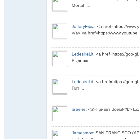
Mortal ...
JefferyFibia
:
<a href=https://ww
</a> <a href=https://www.youtube.
LedesireLit
:
<a href=https://goo-
Go
Выдерж ...
LedesireLit
:
<a href=https://goo-
Пит ...
breene
:
<b>Привет Всем!</b> Если
ng
Jamesmox
:
SAN FRANCISCO (AP) 锟