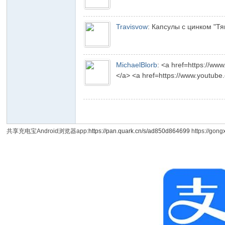
Travisvow
:
Капсулы с цинком "Тян
gC
MichaelBlorb
:
<a href=https://
</a> <a href=https://www.youtube.
共享充电宝Android浏览器app:
https://pan.quark.cn/s/ad850d864699
https://gon
ho