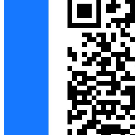
an
.co
m