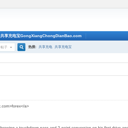
共享充电宝GongXiangChongDianBao.com
热搜:
共享充电
共享充电宝
帖子
搜
索
ex.com>forex</a>
throwing a touchdown pass and 2-point conversion on his first drive a