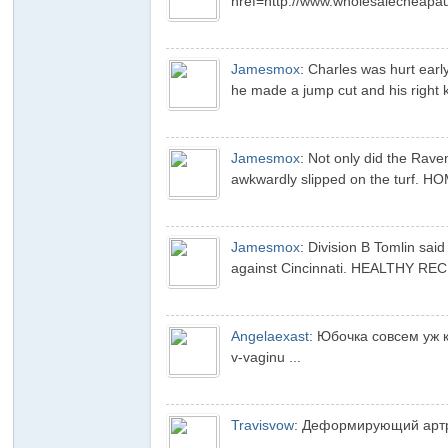
href=http://www.wholesalecheapaut
Jamesmox
:
Charles was hurt earl
he made a jump cut and his right 
Xi
Jamesmox
:
Not only did the Raven
awkwardly slipped on the turf. H
Jamesmox
:
Division B Tomlin said
against Cincinnati. HEALTHY RECE
Angelaexast
:
Юбочка совсем уж ко
an
v-vaginu ...
Travisvow
:
Деформирующий артроз