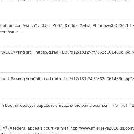
w.youtube.com/watch?v=3JjeTP667tI&index=2&list=PL4mpvw3lCnSe
com/watc ...
gl.ru/LU6><img src="https://d.radikal.ru/d12/1812/4f/7862d061469d.
gl.ru/LU6><img src="https://d.radikal.ru/d12/1812/4f/7862d061469d.
 Вас интересует заработок, предлагаю ознакомиться! <a href=http://g
?A federal appeals court <a href=http://www.nfljerseys2018.us.com/