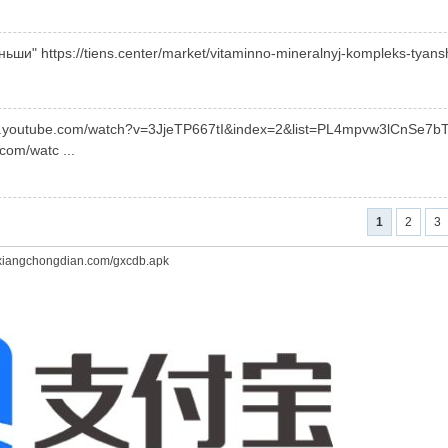
ьши" https://tiens.center/market/vitaminno-mineralnyj-kompleks-tyans
www.youtube.com/watch?v=3JjeTP667tI&index=2&list=PL4mpvw3lCn
com/watc ...
1
2
3
gxiangchongdian.com/gxcdb.apk