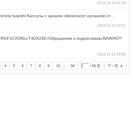
2018-11-16 02:39
hi/cink-tyanshi Капсулы с цинком обезопасят организм от ...
2018-11-15 14:21
Se7bTRGFvCVOf6xcT4DX24E>Обращение к подписчикам.ВАЖНО!!!
2018-11-15 09:58
4
5
6
7
8
9
10
... 38
/ 38 页
下一页