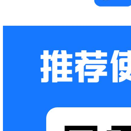
Xi
an