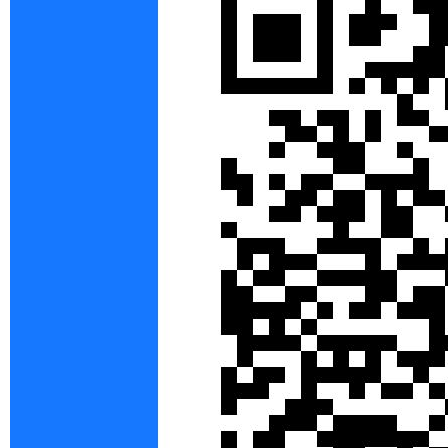
gC
ho