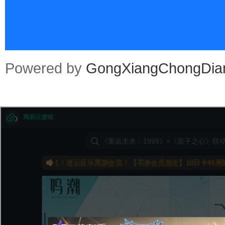
an
Powered by
GongXiangChongDia
.co