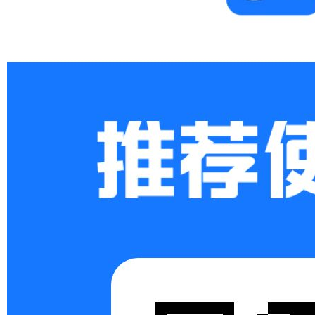
Xi
an