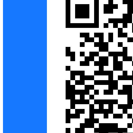
gC
ho