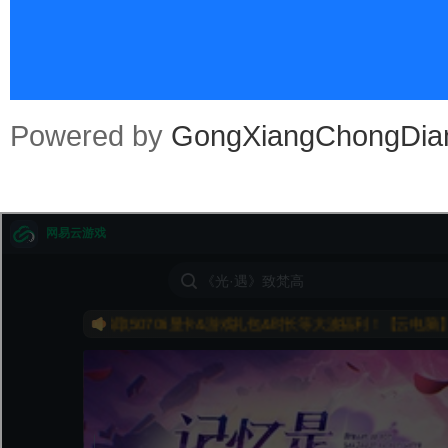
an
Powered by
GongXiangChongDia
.co