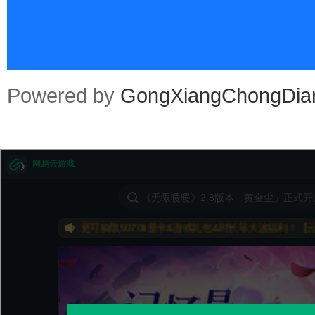
an
Powered by
GongXiangChongDia
.co