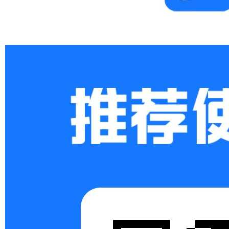
Xi
an