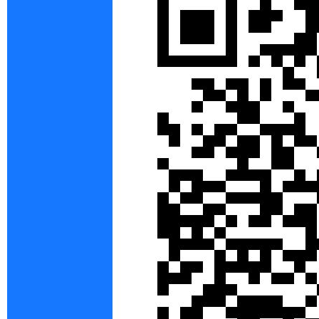
gC
ho